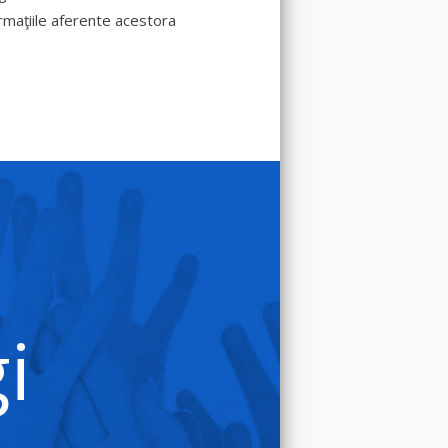
formaţiile aferente acestora
i