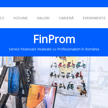
CII
VIZIUNE
VALORI
CARIERĂ
EVENIMENTE
FinProm
Servicii Financiare Realizate cu Profesionalism în România