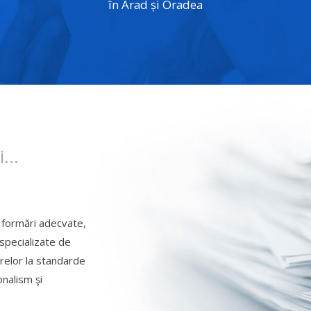
în Arad și Oradea
...
i formări adecvate,
 specializate de
relor la standarde
nalism şi